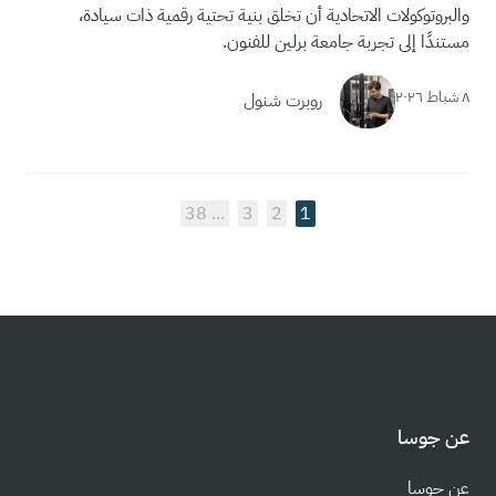
والبروتوكولات الاتحادية أن تخلق بنية تحتية رقمية ذات سيادة،
مستندًا إلى تجربة جامعة برلين للفنون.
٨ شباط ٢٠٢٦
روبرت شنول
38
3
2
1
عن جوسا
عن جوسا