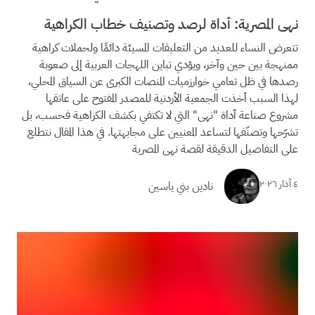
نهى المصرية: أداة لرصد وتصنيف خطاب الكراهية
تتعرض النساء للعديد من التعليقات المسيئة دائمًا ولحملات كراهية
ممنهجة بين حين وآخر، ويؤدي تباين اللهجات العربية إلى صعوبة
رصدها في ظل تعامي خوارزميات المنصات الكبرى عن السياق المحلي،
لهذا السبب أخذت الجمعية الأردنية للمصدر المفتوح على عاتقها
مشروع صناعة أداة "نهى" التي لا تكتفي بكشف الكراهية فحسب، بل
تشرّحها وتصنّفها لتساعد المعنيين على مجابهتها. في هذا المقال نتطلع
على التفاصيل الدقيقة لقصة نهى المصرية
٤ آذار ٢٠٢٦
نادين بني ياسين