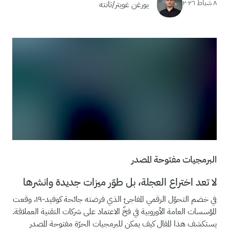
٨ شباط ٢٠٢٦
يورغن غويتر/تانته
البرمجيات مفتوحة المصدر
لا تعد اختراع العجلة، بل طوّر ميزات جديدة وانشرها
في خضم التحوّل الرقمي المفاجئ الذي فرضته جائحة كوفيد-١٩، وقعت
المؤسسات العامة الأوروبية في فخّ الاعتماد على شركات التقنية العملاقة.
يستكشف هذا المقال كيف يمكن للبرمجيات الحرّة مفتوحة المصدر