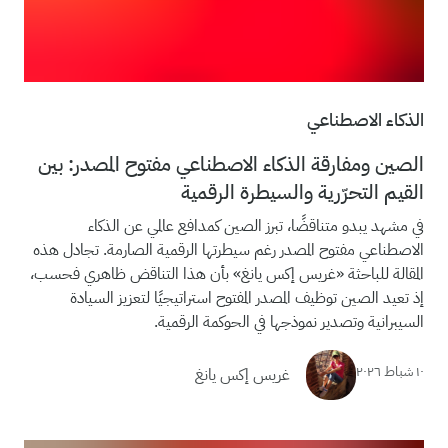
الذكاء الاصطناعي
الصين ومفارقة الذكاء الاصطناعي مفتوح المصدر: بين
القيم التحرّرية والسيطرة الرقمية
في مشهد يبدو متناقضًا، تبرز الصين كمدافع عالمي عن الذكاء
الاصطناعي مفتوح المصدر رغم سيطرتها الرقمية الصارمة. تجادل هذه
المقالة للباحثة «غريس إكس يانغ» بأن هذا التناقض ظاهري فحسب،
إذ تعيد الصين توظيف المصدر المفتوح استراتيجيًا لتعزيز السيادة
السيبرانية وتصدير نموذجها في الحوكمة الرقمية.
١٠ شباط ٢٠٢٦
غريس إكس يانغ